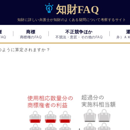
知財FAQ
知財に詳しい弁護士が知財のよくある疑問について考察するサイト
権
商標
不正競争ほか
AQ
商標権のFAQ
不競法・意匠・その他のFAQ
弁）Ａ
のように算定されますか？