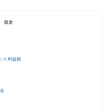
目次
たり利益額
場合