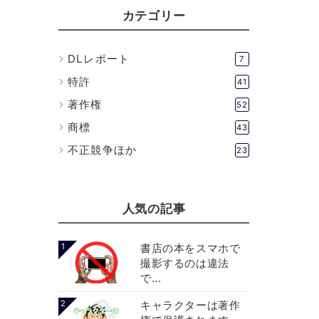
カテゴリー
DLレポート
7
特許
41
著作権
52
商標
43
不正競争ほか
23
人気の記事
1
書店の本をスマホで
撮影するのは違法
で...
2
キャラクターは著作