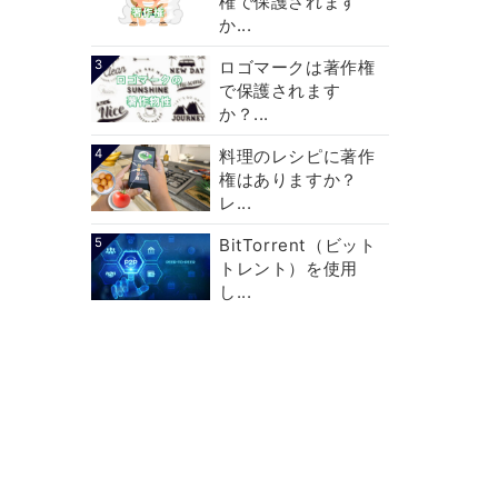
権で保護されます
か...
3
ロゴマークは著作権
で保護されます
か？...
4
料理のレシピに著作
権はありますか？
レ...
5
BitTorrent（ビット
トレント）を使用
し...