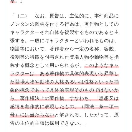
る
。」
「（二） なお、原告は、主位的に、本件商品に
ノンタンの図柄を付する行為は、著作物としての
キャラクターそれ自体を複製するものであると主
張する。一般にキャラクターといわれるものは、
物語等において、著作者から一定の名称、容貌、
役割等の特徴を付与された登場人物や動物等を指
称する概念として用いられるが、
このようなキャ
ラクターは、ある著作物の具体的表現から昇華し
た登場人物や動物の人格あるいは性格といった抽
象的概念であって具体的表現そのものではないか
ら、著作権法上の著作物、すなわち、「思想又は
感情を創作的に表現したもの」（同法二条一項一
号）には当たらない
と解される。したがって、原
告の主位的主張は採用できない。」