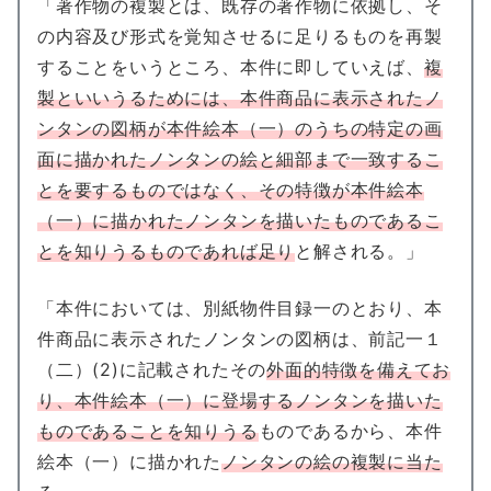
「著作物の複製とは、既存の著作物に依拠し、そ
の内容及び形式を覚知させるに足りるものを再製
することをいうところ、本件に即していえば、
複
製といいうるためには、本件商品に表示されたノ
ンタンの図柄が本件絵本（一）のうちの特定の画
面に描かれたノンタンの絵と細部まで一致するこ
とを要するものではなく、その特徴が本件絵本
（一）に描かれたノンタンを描いたものであるこ
とを知りうるものであれば足り
と解される。」
「本件においては、別紙物件目録一のとおり、本
件商品に表示されたノンタンの図柄は、前記一１
（二）(2)に記載されたその
外面的特徴を備えてお
り、本件絵本（一）に登場するノンタンを描いた
ものであることを知りうる
ものであるから、本件
絵本（一）に描かれた
ノンタンの絵の複製に当た