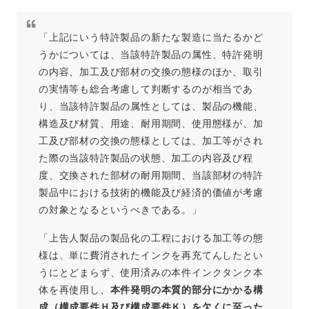
「上記にいう特許製品の新たな製造に当たるかど
うかについては、当該特許製品の属性、特許発明
の内容、加工及び部材の交換の態様のほか、取引
の実情等も総合考慮して判断するのが相当であ
り、当該特許製品の属性としては、製品の機能、
構造及び材質、用途、耐用期間、使用態様が、加
工及び部材の交換の態様としては、加工等がされ
た際の当該特許製品の状態、加工の内容及び程
度、交換された部材の耐用期間、当該部材の特許
製品中における技術的機能及び経済的価値が考慮
の対象となるというべきである。」
「上告人製品の製品化の工程における加工等の態
様は、単に費消されたインクを再充てんしたとい
うにとどまらず、使用済みの本件インクタンク本
体を再使用し、
本件発明の本質的部分にかかる構
成（構成要件Ｈ及び構成要件Ｋ）を欠くに至った