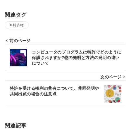
関連タグ
特許権
前のページ
投
コンピュータのプログラムは特許でどのように
稿
保護されますか?物の発明と方法の発明の違い
について
ナ
次のページ
ビ
ゲ
特許を受ける権利の共有について。共同発明や
共同出願の場合の注意点
ー
シ
ョ
関連記事
ン