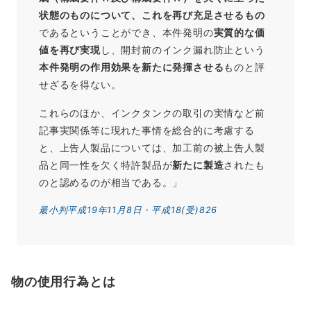
状態のものについて、これを再び充足させるもの
であるということができ、本件発明の
実質的な価
値を再び実現
し、開封前のインク漏れ防止という
本件発明の作用効果を新たに発揮させる
ものと評
せざるを得ない。
これらのほか、インクタンクの取引の実情など前
記事実関係等に現れた事情を総合的に考慮する
と、上告人製品については、加工前の被上告人製
品と同一性を欠く特許製品が
新たに製造
されたも
のと認めるのが相当である。」
最小判平成19年11月8日・平成18(受)826
物の使用行為とは