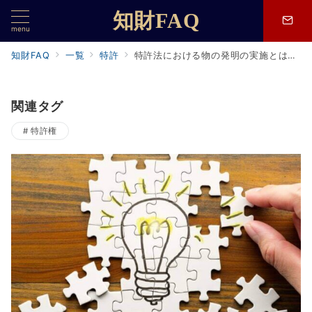
知財FAQ
menu
知財FAQ
一覧
特許
特許法における物の発明の実施とは。直接侵害と間接侵害について
関連タグ
特許権