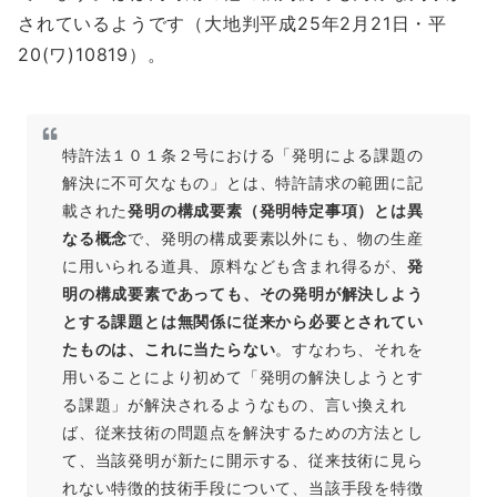
されているようです（大地判平成25年2月21日・平
20(ワ)10819）。
特許法１０１条２号における「発明による課題の
解決に不可欠なもの」とは、特許請求の範囲に記
載された
発明の構成要素（発明特定事項）とは異
なる概念
で、発明の構成要素以外にも、物の生産
に用いられる道具、原料なども含まれ得るが、
発
明の構成要素であっても、その発明が解決しよう
とする課題とは無関係に従来から必要とされてい
たものは、これに当たらない
。すなわち、それを
用いることにより初めて「発明の解決しようとす
る課題」が解決されるようなもの、言い換えれ
ば、従来技術の問題点を解決するための方法とし
て、当該発明が新たに開示する、従来技術に見ら
れない特徴的技術手段について、当該手段を特徴