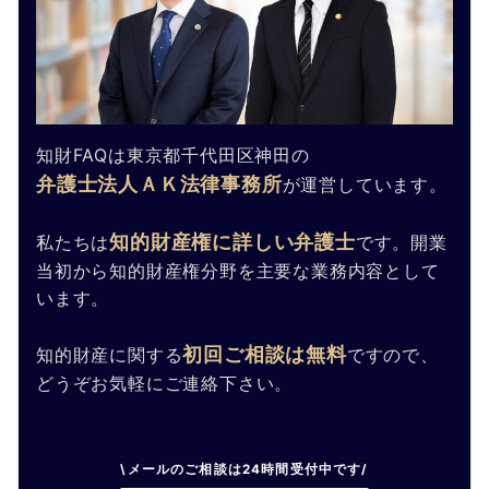
知財FAQは東京都千代田区神田の
弁護士法人ＡＫ法律事務所
が運営しています。
知的財産権に詳しい弁護士
私たちは
です。開業
当初から知的財産権分野を主要な業務内容として
います。
初回ご相談は無料
知的財産に関する
ですので、
どうぞお気軽にご連絡下さい。
\メールのご相談は24時間受付中です/