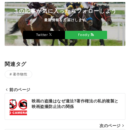
この記事が気に入ったらフォローしよう
最新情報をお届けします
Twitter
Feedly
関連タグ
著作物性
前のページ
投
映画の盗撮はなぜ違法?著作権法の私的複製と
稿
映画盗撮防止法の関係
ナ
次のページ
ビ