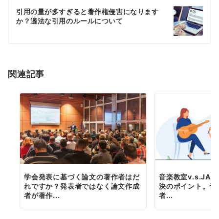
ゲ
引用の量が多すぎると著作権侵害になります
か？適法な引用のルールについて
ー
シ
ョ
関連記事
ン
学会発表に基づく論文の著作者はだ
音楽教室v.s.JA
れですか？発表者ではなく論文作成
決のポイント。音
者が著作...
者...