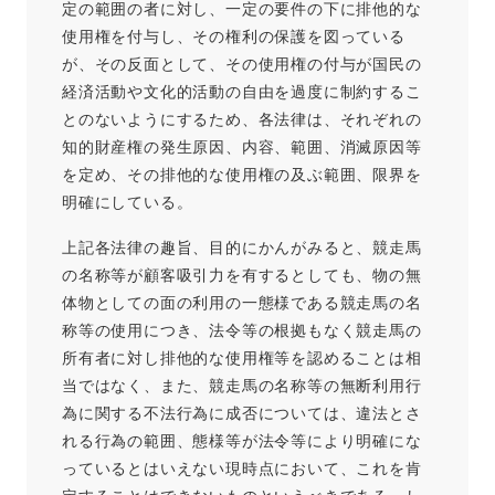
定の範囲の者に対し、一定の要件の下に排他的な
使用権を付与し、その権利の保護を図っている
が、その反面として、その使用権の付与が国民の
経済活動や文化的活動の自由を過度に制約するこ
とのないようにするため、各法律は、それぞれの
知的財産権の発生原因、内容、範囲、消滅原因等
を定め、その排他的な使用権の及ぶ範囲、限界を
明確にしている。
上記各法律の趣旨、目的にかんがみると、競走馬
の名称等が顧客吸引力を有するとしても、物の無
体物としての面の利用の一態様である競走馬の名
称等の使用につき、法令等の根拠もなく競走馬の
所有者に対し排他的な使用権等を認めることは相
当ではなく、また、競走馬の名称等の無断利用行
為に関する不法行為に成否については、違法とさ
れる行為の範囲、態様等が法令等により明確にな
っているとはいえない現時点において、これを肯