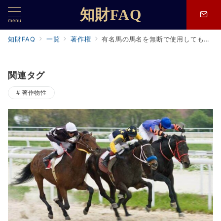
知財FAQ
menu
知財FAQ
一覧
著作権
有名馬の馬名を無断で使用してもいいですか?物の名称の著作権、パブリシティ権について
関連タグ
著作物性